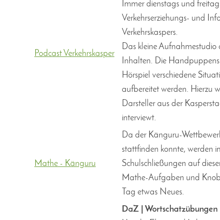
Immer dienstags und freitags
Verkehrserziehungs- und Inf
Verkehrskaspers.
Das kleine Aufnahmestudio a
Podcast Verkehrskasper
Inhalten. Die Handpuppenspie
Hörspiel verschiedene Situat
aufbereitet werden. Hierzu w
Darsteller aus der Kasperst
interviewt.
Da der Känguru-Wettbewerb
stattfinden konnte, werden 
Mathe - Känguru
Schulschließungen auf dieser
Mathe-Aufgaben und Knobele
Tag etwas Neues.
DaZ | Wortschatzübungen