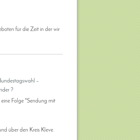
oten für die Zeit in der wir
 Bundestagswahl –
inder ?
r eine Folge "Sendung mit
und über den Kreis Kleve.