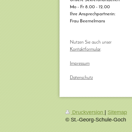
Mo - Fr 8.00 - 12.00
Ihre Ansprechpartnerin:
Frau Beemelmans
Nutzen Sie auch unser
Kontaktformular
.
Impressum
Datenschutz
Druckversion
|
Sitemap
© St.-Georg-Schule-Goch