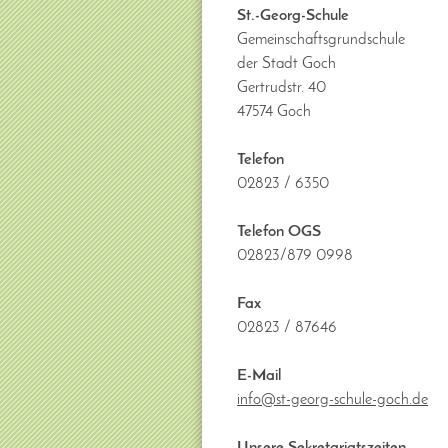
St.-Georg-Schule
Gemeinschaftsgrundschule
der Stadt Goch
Gertrudstr. 40
47574 Goch
Telefon
02823 / 6350
Telefon OGS
02823/879 0998
Fax
02823 / 87646
E-Mail
info@st-georg-schule-goch.de
Unsere Sekretariatszeiten