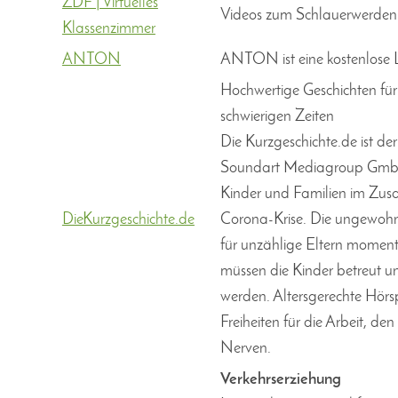
ZDF | Virtuelles
Videos zum Schlauerwerden fü
Klassenzimmer
ANTON
ANTON ist eine kostenlose L
Hochwertige Geschichten für I
schwierigen Zeiten
Die Kurzgeschichte.de ist de
Soundart Mediagroup GmbH 
Kinder und Familien im Zu
DieKurzgeschichte.de
Corona-Krise. Die ungewohnt
für unzählige Eltern momenta
müssen die Kinder betreut u
werden. Altersgerechte Hörs
Freiheiten für die Arbeit, de
Nerven.
Verkehrserziehung