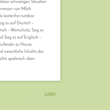
dieser schwierigen Situation
ineversion von M&A-
le kostenfrei nutzbar.
g es auf Deutsch –
sch – Wortschatz, Sag es
d Sag es auf Englisch –
ulkinder zu Hause
nd wesentliche Inhalte des
chts spielerisch üben.
Login