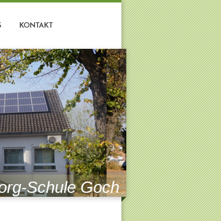
S
KONTAKT
org-Schule Goch