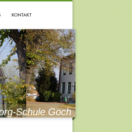
S
KONTAKT
org-Schule Goch