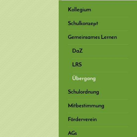
Kollegium
Schulkonzept
Gemeinsames Lernen
DaZ
LRS
Übergang
Schulordnung
Mitbestimmung
Förderverein
AGs