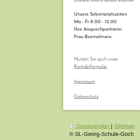
Unsere Sekretariatszeiten
Mo - Fr 8.00 - 12.00
Ihre Ansprechpartnerin:
Frau Beemelmans
Nutzen Sie auch unser
Kontaktformular
.
Impressum
Datenschutz
Druckversion
|
Sitemap
© St.-Georg-Schule-Goch